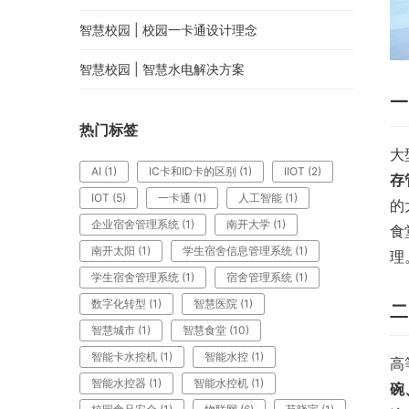
智慧校园 | 校园一卡通设计理念
智慧校园 | 智慧水电解决方案
一
热门标签
大
AI
(1)
IC卡和ID卡的区别
(1)
IIOT
(2)
存
IOT
(5)
一卡通
(1)
人工智能
(1)
的
企业宿舍管理系统
(1)
南开大学
(1)
食
南开太阳
(1)
学生宿舍信息管理系统
(1)
理
学生宿舍管理系统
(1)
宿舍管理系统
(1)
数字化转型
(1)
智慧医院
(1)
二
智慧城市
(1)
智慧食堂
(10)
智能卡水控机
(1)
智能水控
(1)
高
智能水控器
(1)
智能水控机
(1)
碗